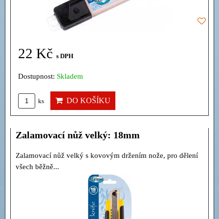
22 Kč
s DPH
Dostupnost:
Skladem
DO KOŠÍKU
ks
Zalamovací nůž velký: 18mm
Zalamovací nůž velký s kovovým držením nože, pro dělení
všech běžně...