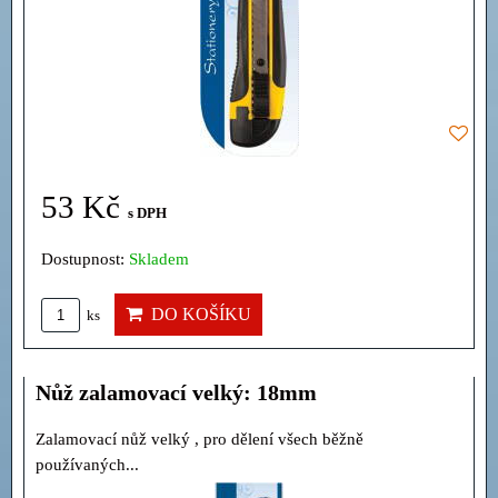
53 Kč
s DPH
Dostupnost:
Skladem
DO KOŠÍKU
ks
Nůž zalamovací velký: 18mm
Zalamovací nůž velký , pro dělení všech běžně
používaných...