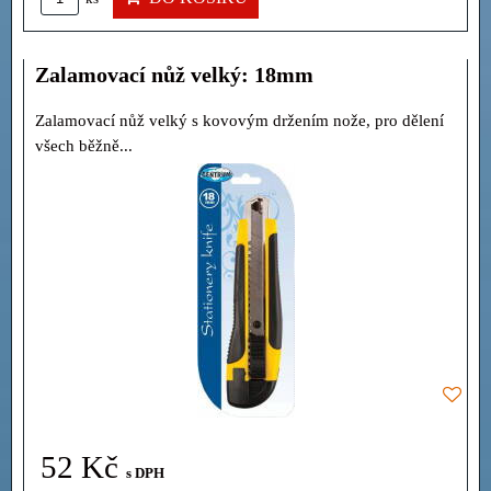
Zalamovací nůž velký: 18mm
Zalamovací nůž velký s kovovým držením nože, pro dělení
všech běžně...
52 Kč
s DPH