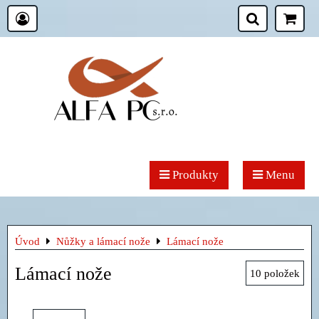
Produkty
Menu
Úvod
Nůžky a lámací nože
Lámací nože
Lámací nože
10
položek