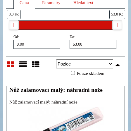
Cena
Parametry
Hledat text
8,0 Kč
53,0 Kč
Od:
Do:
Pouze skladem
Mřížka
Seznam
Tabulka
Nůž zalamovací malý: náhradní nože
Nůž zalamovací malý: náhradní nože