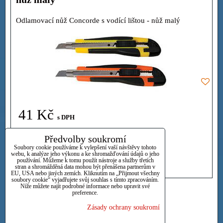
Odlamovací nůž Concorde s vodící lištou - nůž malý
41 Kč
s DPH
Dostupnost:
Předvolby soukromí
Skladem
Soubory cookie používáme k vylepšení vaší návštěvy tohoto
webu, k analýze jeho výkonu a ke shromažďování údajů o jeho
používání. Můžeme k tomu použít nástroje a služby třetích
DO KOŠÍKU
ks
stran a shromážděná data mohou být přenášena partnerům v
EU, USA nebo jiných zemích. Kliknutím na „Přijmout všechny
soubory cookie“ vyjadřujete svůj souhlas s tímto zpracováním.
Níže můžete najít podrobné informace nebo upravit své
preference.
Nahoru
Nejsou žádné další produkty.
Zásady ochrany soukromí
1
2