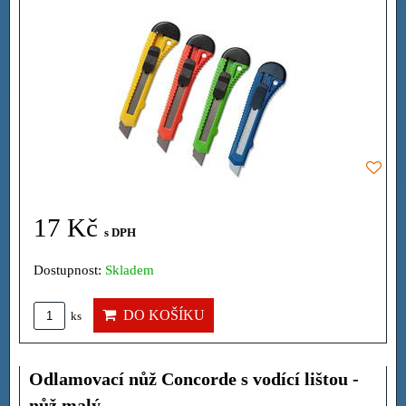
17 Kč
s DPH
Dostupnost:
Skladem
DO KOŠÍKU
ks
Odlamovací nůž Concorde s vodící lištou -
nůž malý