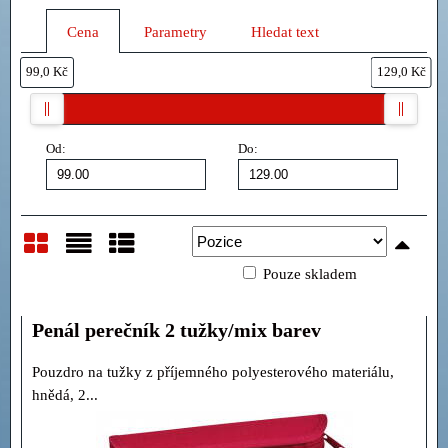
Cena
Parametry
Hledat text
99,0 Kč
129,0 Kč
Od:
Do:
Pouze skladem
Mřížka
Seznam
Tabulka
Penál perečník 2 tužky/mix barev
Pouzdro na tužky z příjemného polyesterového materiálu,
hnědá, 2...