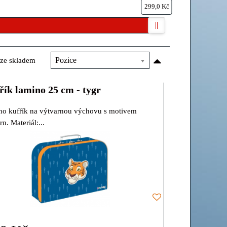
299,0 Kč
ze skladem
Pozice
řík lamino 25 cm - tygr
o kufřík na výtvarnou výchovu s motivem
rn. Materiál:...