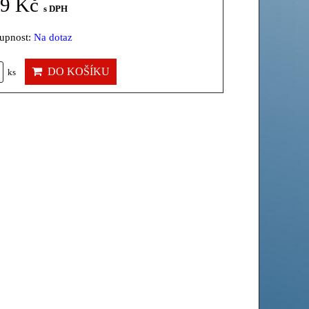
39 Kč
s DPH
upnost:
Na dotaz
DO KOŠÍKU
ks