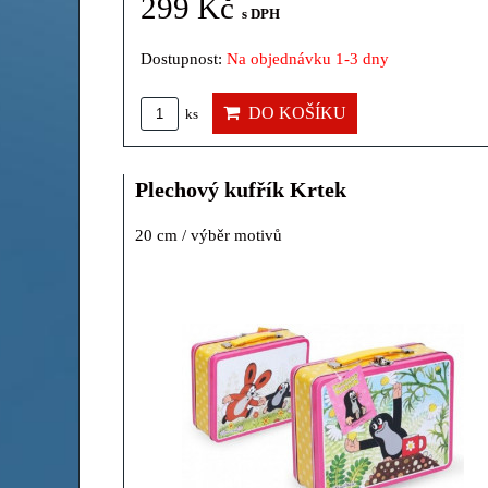
299 Kč
s DPH
Dostupnost:
Na objednávku 1-3 dny
DO KOŠÍKU
ks
Plechový kufřík Krtek
20 cm / výběr motivů