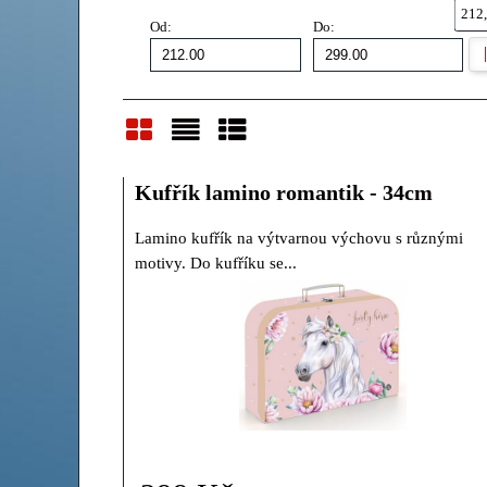
212,
Od:
Do:
Mřížka
Seznam
Tabulka
Kufřík lamino romantik - 34cm
Lamino kufřík na výtvarnou výchovu s různými
motivy. Do kufříku se...