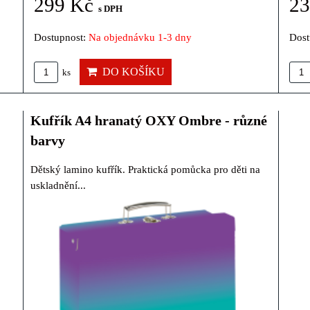
299 Kč
2
s DPH
Dostupnost:
Na objednávku 1-3 dny
Dost
DO KOŠÍKU
ks
Kufřík A4 hranatý OXY Ombre - různé
barvy
Dětský lamino kufřík. Praktická pomůcka pro děti na
uskladnění...