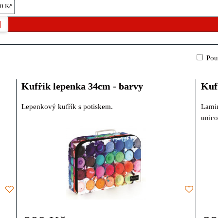
0 Kč
Pou
Kufřík lepenka 34cm - barvy
Kuf
Lepenkový kufřík s potiskem.
Lamin
unico