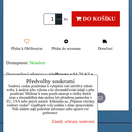
DO KOŠÍKU
ks
Přidat k Oblíbeným
Přidat do seznamu
Doručení
Dostupnost:
Skladem
zásilkovna
•
84,70 Kč
•
Předvolby soukromí
Osobně
Soubory cookie používáme k vylepšení vaší návštěvy tohoto
webu, k analýze jeho výkonu a ke shromažďování údajů o jeho
používání. Můžeme k tomu použít nástroje a služby třetích
stran a shromážděná data mohou být přenášena partnerům v
Bluesky
Twitter
Facebook
Pinterest
Reddit
LinkedIn
WhatsApp
E-
EU, USA nebo jiných zemích. Kliknutím na „Přijmout všechny
mail
soubory cookie“ vyjadřujete svůj souhlas s tímto zpracováním.
Níže můžete najít podrobné informace nebo upravit své
preference.
Zásady ochrany soukromí
Předvolby soukromí
Zásady ochrany soukromí