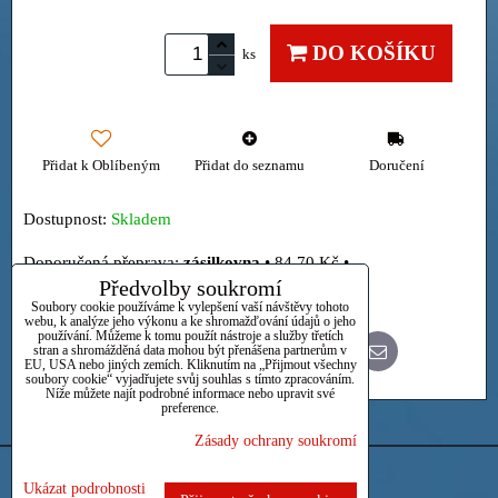
DO KOŠÍKU
ks
Přidat k Oblíbeným
Přidat do seznamu
Doručení
Dostupnost:
Skladem
zásilkovna
•
84,70 Kč
•
Předvolby soukromí
Osobně
Soubory cookie používáme k vylepšení vaší návštěvy tohoto
webu, k analýze jeho výkonu a ke shromažďování údajů o jeho
používání. Můžeme k tomu použít nástroje a služby třetích
stran a shromážděná data mohou být přenášena partnerům v
Bluesky
Twitter
Facebook
Pinterest
Reddit
LinkedIn
WhatsApp
E-
EU, USA nebo jiných zemích. Kliknutím na „Přijmout všechny
mail
soubory cookie“ vyjadřujete svůj souhlas s tímto zpracováním.
Níže můžete najít podrobné informace nebo upravit své
preference.
Zásady ochrany soukromí
Předvolby soukromí
Zásady ochrany soukromí
Ukázat podrobnosti