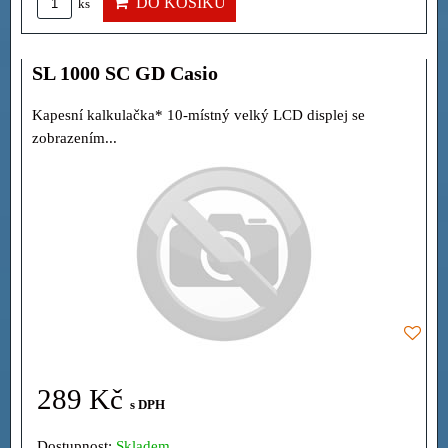
DO KOŠÍKU
ks
SL 1000 SC GD Casio
Kapesní kalkulačka* 10-místný velký LCD displej se
zobrazením...
289 Kč
s DPH
Dostupnost:
Skladem