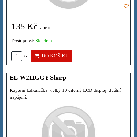
135 Kč
s DPH
Dostupnost:
Skladem
DO KOŠÍKU
ks
EL-W211GGY Sharp
Kapesní kalkulačka- velký 10-ciferný LCD displej- duální
napájení...