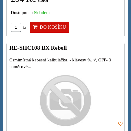
s DPH
Dostupnost:
Skladem
DO KOŠÍKU
ks
RE-SHC108 BX Rebell
Osmimístná kapesní kalkulačka. - klávesy %, √, OFF- 3
paměťové...