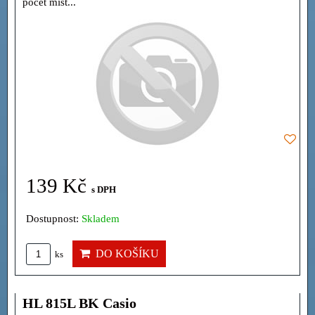
počet míst...
139 Kč
s DPH
Dostupnost:
Skladem
DO KOŠÍKU
ks
HL 815L BK Casio