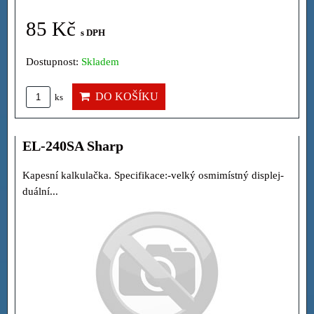
85 Kč
s DPH
Dostupnost:
Skladem
DO KOŠÍKU
ks
EL-240SA Sharp
Kapesní kalkulačka. Specifikace:-velký osmimístný displej-
duální...