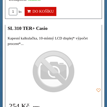
DO KOŠÍKU
ks
SL 310 TER+ Casio
Kapesní kalkulačka, 10-místný LCD displej* výpočet
procent*...
254 Kč