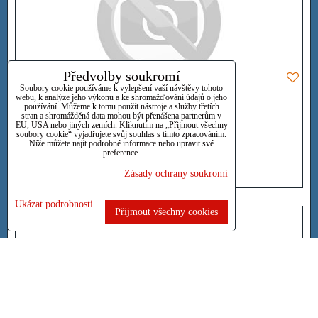
Předvolby soukromí
Soubory cookie používáme k vylepšení vaší návštěvy tohoto
webu, k analýze jeho výkonu a ke shromažďování údajů o jeho
používání. Můžeme k tomu použít nástroje a služby třetích
stran a shromážděná data mohou být přenášena partnerům v
199 Kč
EU, USA nebo jiných zemích. Kliknutím na „Přijmout všechny
s DPH
soubory cookie“ vyjadřujete svůj souhlas s tímto zpracováním.
Níže můžete najít podrobné informace nebo upravit své
preference.
Dostupnost:
Vyprodáno
Zásady ochrany soukromí
Ukázat podrobnosti
Přijmout všechny cookies
AS-2400 Canon
14místná stolní kalkulačka* Stylové tělo s obloukovým
tvarem*...