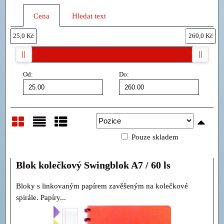
Cena
Hledat text
25,0 Kč
260,0 Kč
Od:
Do:
Pouze skladem
Mřížka
Seznam
Tabulka
Blok kolečkový Swingblok A7 / 60 ls
Bloky s linkovaným papírem zavěšeným na kolečkové
spirále. Papíry...