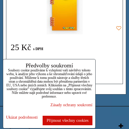
25 Kč
s DPH
Dostupnost:
Skladem
Předvolby soukromí
Soubory cookie používáme k vylepšení vaší návštěvy tohoto
webu, k analýze jeho výkonu a ke shromažďování údajů o jeho
DO KOŠÍKU
ks
používání. Můžeme k tomu použít nástroje a služby třetích
stran a shromážděná data mohou být přenášena partnerům v
EU, USA nebo jiných zemích. Kliknutím na „Přijmout všechny
soubory cookie“ vyjadřujete svůj souhlas s tímto zpracováním.
Níže můžete najít podrobné informace nebo upravit své
preference.
Zásady ochrany soukromí
Předvolby soukromí
Zásady ochrany soukromí
Ukázat podrobnosti
Přijmout všechny cookies
Vytvořeno systémem:
ByznysWeb.cz