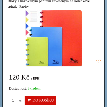
Bloky s linkovaným papírem zavěšeným na kolečkové
spirále. Papíry...
120 Kč
s DPH
Dostupnost:
Skladem
DO KOŠÍKU
ks