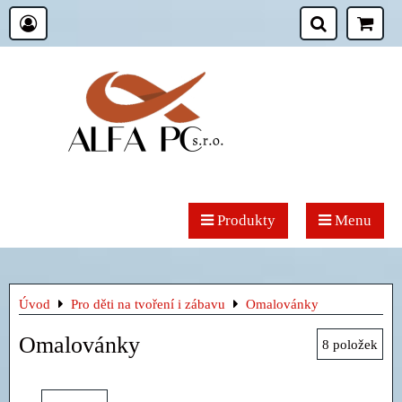
Produkty
Menu
Úvod
Pro děti na tvoření i zábavu
Omalovánky
Omalovánky
8
položek