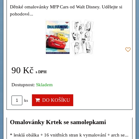
Dětské omalovánky MFP Cars od Walt Disney. Udělejte si
pohodové...
90 Kč
s DPH
Dostupnost:
Skladem
DO KOŠÍKU
ks
Omalovánky Krtek se samolepkami
* lesklá obálka + 16 vnitřních stran k vymalování + arch se...