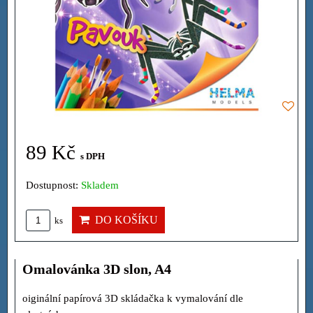
89 Kč
s DPH
Dostupnost:
Skladem
DO KOŠÍKU
ks
Omalovánka 3D slon, A4
oiginální papírová 3D skládačka k vymalování dle