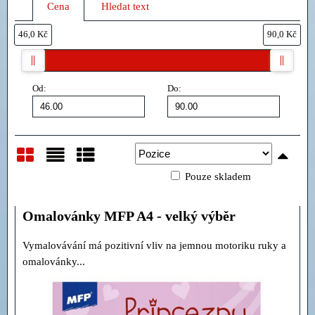
Cena
Hledat text
46,0 Kč
90,0 Kč
Od:
Do:
Pouze skladem
Mřížka
Seznam
Tabulka
Omalovánky MFP A4 - velký výběr
Vymalovávání má pozitivní vliv na jemnou motoriku ruky a
omalovánky...