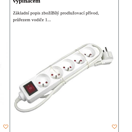
vypínačem
Základní popis zbožíBílý prodlužovací přívod,
průřezem vodiče 1...