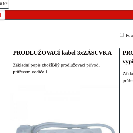
0 Kč
Pou
PRODLUŽOVACÍ kabel 3xZÁSUVKA
PRO
vyp
Základní popis zbožíBílý prodlužovací přívod,
průřezem vodiče 1...
Zákla
průře