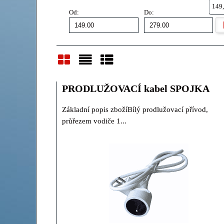
149,
Od:
Do:
Mřížka
Seznam
Tabulka
PRODLUŽOVACÍ kabel SPOJKA
Základní popis zbožíBílý prodlužovací přívod,
průřezem vodiče 1...