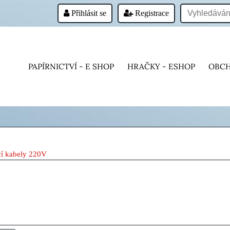
Přihlásit se
Registrace
PAPÍRNICTVÍ - E SHOP
HRAČKY - ESHOP
OBCH
cí kabely 220V