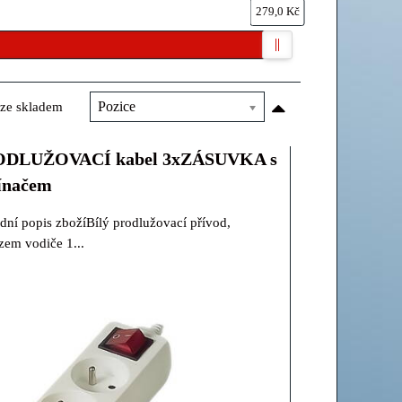
279,0 Kč
ze skladem
Pozice
DLUŽOVACÍ kabel 3xZÁSUVKA s
ínačem
dní popis zbožíBílý prodlužovací přívod,
zem vodiče 1...