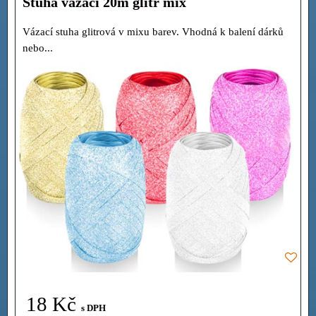
Stuha vázací 20m glitr mix
Vázací stuha glitrová v mixu barev. Vhodná k balení dárků
nebo...
18 Kč
s DPH