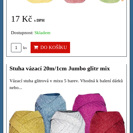
17 Kč
s DPH
Dostupnost:
Skladem
DO KOŠÍKU
ks
Stuha vázací 20m/1cm Jumbo glitr mix
Vázací stuha glitrová v mixu 5 barev. Vhodná k balení dárků
nebo...