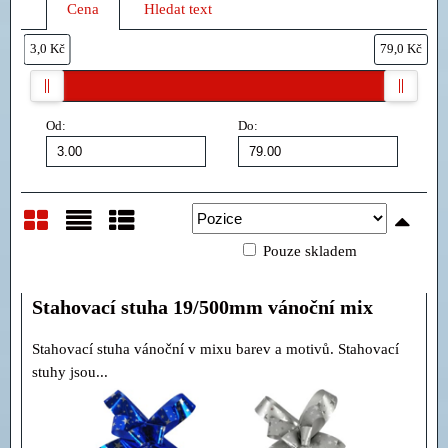
Cena
Hledat text
3,0 Kč
79,0 Kč
Od:
Do:
Pouze skladem
Mřížka
Seznam
Tabulka
Stahovací stuha 19/500mm vánoční mix
Stahovací stuha vánoční v mixu barev a motivů. Stahovací
stuhy jsou...