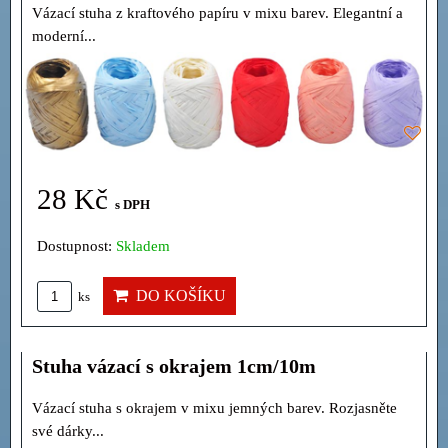
Vázací stuha z kraftového papíru v mixu barev. Elegantní a
moderní...
28 Kč
s DPH
Dostupnost:
Skladem
DO KOŠÍKU
ks
Stuha vázací s okrajem 1cm/10m
Vázací stuha s okrajem v mixu jemných barev. Rozjasněte
své dárky...