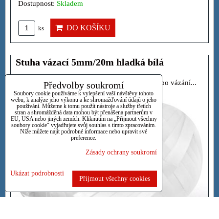
Dostupnost:
Skladem
DO KOŠÍKU
ks
Stuha vázací 5mm/20m hladká bílá
Vázací stuha hladká. Vhodná k balení dárků nebo vázání...
Předvolby soukromí
Soubory cookie používáme k vylepšení vaší návštěvy tohoto
webu, k analýze jeho výkonu a ke shromažďování údajů o jeho
používání. Můžeme k tomu použít nástroje a služby třetích
stran a shromážděná data mohou být přenášena partnerům v
EU, USA nebo jiných zemích. Kliknutím na „Přijmout všechny
soubory cookie“ vyjadřujete svůj souhlas s tímto zpracováním.
Níže můžete najít podrobné informace nebo upravit své
preference.
Zásady ochrany soukromí
Ukázat podrobnosti
Přijmout všechny cookies