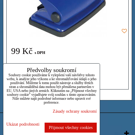
99 Kč
s DPH
Dostupnost:
Skladem
Předvolby soukromí
Soubory cookie používáme k vylepšení vaší návštěvy tohoto
webu, k analýze jeho výkonu a ke shromažďování údajů o jeho
DO KOŠÍKU
ks
používání. Můžeme k tomu použít nástroje a služby třetích
stran a shromážděná data mohou být přenášena partnerům v
EU, USA nebo jiných zemích. Kliknutím na „Přijmout všechny
soubory cookie“ vyjadřujete svůj souhlas s tímto zpracováním.
Níže můžete najít podrobné informace nebo upravit své
preference.
Zásady ochrany soukromí
Předvolby soukromí
Zásady ochrany soukromí
Ukázat podrobnosti
Přijmout všechny cookies
Vytvořeno systémem:
ByznysWeb.cz