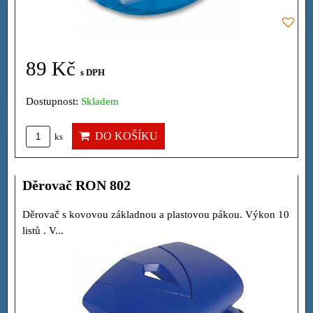
89 Kč
s DPH
Dostupnost:
Skladem
DO KOŠÍKU
ks
Děrovač RON 802
Děrovač s kovovou základnou a plastovou pákou. Výkon 10
listů . V...