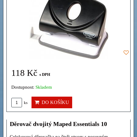
118 Kč
s DPH
Dostupnost:
Skladem
DO KOŠÍKU
ks
Děrovač dvojitý Maped Essentials 10
Celokovová děrovačka na čtyři otvory s posuvným