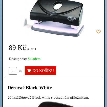
89 Kč
s DPH
Dostupnost:
Skladem
DO KOŠÍKU
ks
Děrovač Black-White
20 listůDěrovač Black-white s posuvným příložníkem.