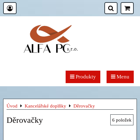
Produkty
Menu
Úvod
Kancelářské doplňky
Děrovačky
Děrovačky
6
položek