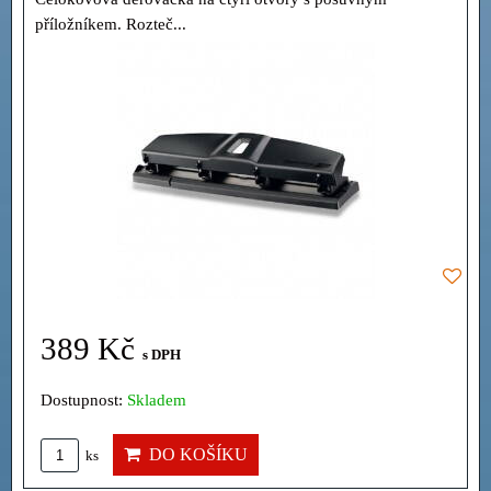
příložníkem. Rozteč...
389 Kč
s DPH
Dostupnost:
Skladem
DO KOŠÍKU
ks