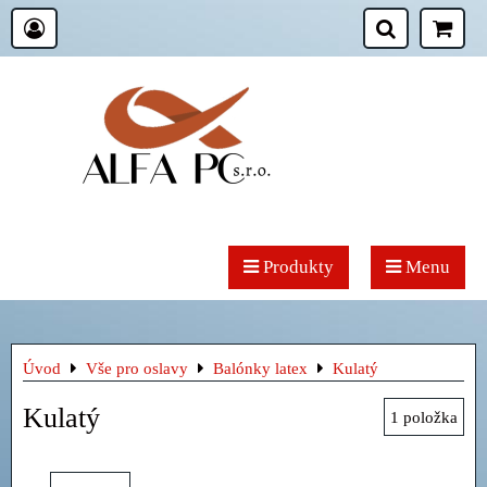
Produkty
Menu
Úvod
Vše pro oslavy
Balónky latex
Kulatý
Kulatý
1
položka