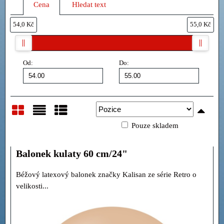
Cena
Hledat text
54,0 Kč
55,0 Kč
Od:
Do:
Pouze skladem
Mřížka
Seznam
Tabulka
Balonek kulaty 60 cm/24"
Béžový latexový balonek značky Kalisan ze série Retro o
velikosti...