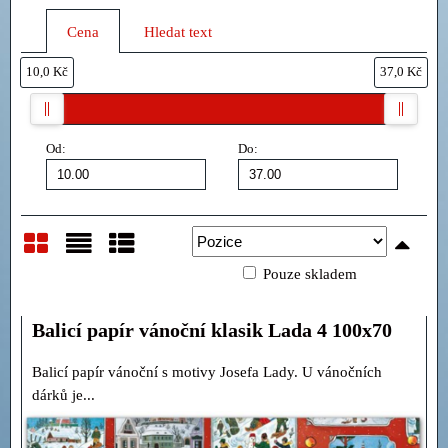
Cena
Hledat text
10,0 Kč
37,0 Kč
Od:
Do:
Pouze skladem
Mřížka
Seznam
Tabulka
Balicí papír vánoční klasik Lada 4 100x70
Balicí papír vánoční s motivy Josefa Lady. U vánočních
dárků je...