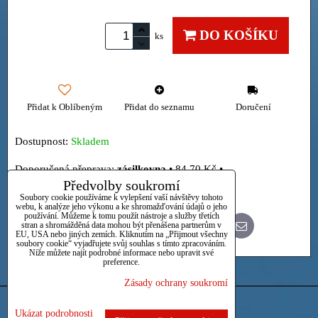
DO KOŠÍKU
ks
Přidat k Oblíbeným
Přidat do seznamu
Doručení
Dostupnost:
Skladem
zásilkovna
•
84,70 Kč
•
Předvolby soukromí
Osobně
Soubory cookie používáme k vylepšení vaší návštěvy tohoto
webu, k analýze jeho výkonu a ke shromažďování údajů o jeho
používání. Můžeme k tomu použít nástroje a služby třetích
stran a shromážděná data mohou být přenášena partnerům v
Bluesky
Twitter
Facebook
Pinterest
Reddit
LinkedIn
WhatsApp
E-
EU, USA nebo jiných zemích. Kliknutím na „Přijmout všechny
mail
soubory cookie“ vyjadřujete svůj souhlas s tímto zpracováním.
Níže můžete najít podrobné informace nebo upravit své
preference.
Zásady ochrany soukromí
Předvolby soukromí
Zásady ochrany soukromí
Ukázat podrobnosti