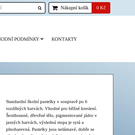
Nákupní košík
0 Kč
ODNÍ PODMÍNKY
KONTAKTY
Standardní školní pastelky v soupravě po 6
rozdílných barvách. Vhodné pro běžné kreslení.
Šestihranné, dřevěné tělo, pigmentované jádro v
jasných barvách, výsledná stopa je sytá a
plnobarevná. Pastelky jsou nelámavé, dobře se