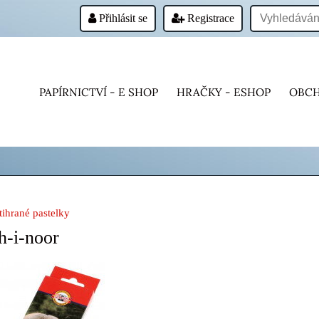
Přihlásit se
Registrace
PAPÍRNICTVÍ - E SHOP
HRAČKY - ESHOP
OBCH
tihrané pastelky
h-i-noor