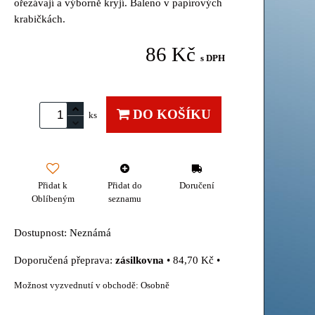
ořezávají a výborně kryjí. Baleno v papírových
krabičkách.
86 Kč
s DPH
DO KOŠÍKU
ks
Přidat k
Přidat do
Doručení
Oblíbeným
seznamu
Dostupnost:
Neznámá
zásilkovna
•
84,70 Kč
•
Osobně