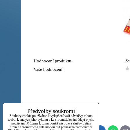
Hodnocení produktu:
Za
Vaše hodnocení:
Předvolby soukromí
Soubory cookie používáme k vylepšení vaší návštěvy tohoto
webu, k analýze jeho výkonu a ke shromažďování údajů o jeho
používání. Můžeme k tomu použít nástroje a služby třetích
stran a shromážděná data mohou být přenášena partnerům v