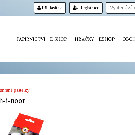
Přihlásit se
Registrace
PAPÍRNICTVÍ - E SHOP
HRAČKY - ESHOP
OBCH
tihrané pastelky
h-i-noor