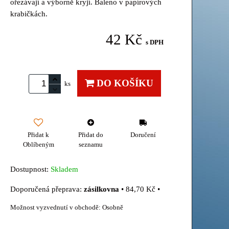
ořezávají a výborně kryjí. Baleno v papírových
krabičkách.
42 Kč
s DPH
DO KOŠÍKU
ks
Přidat k
Přidat do
Doručení
Oblíbeným
seznamu
Dostupnost:
Skladem
zásilkovna
•
84,70 Kč
•
Osobně