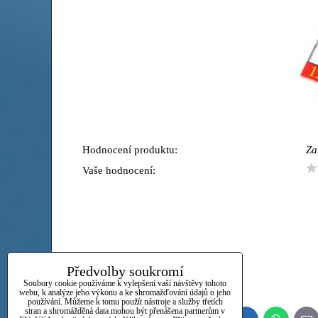
Hodnocení produktu:
Za
Vaše hodnocení:
Předvolby soukromí
Soubory cookie používáme k vylepšení vaší návštěvy tohoto
webu, k analýze jeho výkonu a ke shromažďování údajů o jeho
používání. Můžeme k tomu použít nástroje a služby třetích
stran a shromážděná data mohou být přenášena partnerům v