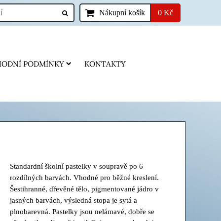
Nákupní košík
0 Kč
ODNÍ PODMÍNKY
KONTAKTY
Standardní školní pastelky v soupravě po 6
rozdílných barvách. Vhodné pro běžné kreslení.
Šestihranné, dřevěné tělo, pigmentované jádro v
jasných barvách, výsledná stopa je sytá a
plnobarevná. Pastelky jsou nelámavé, dobře se