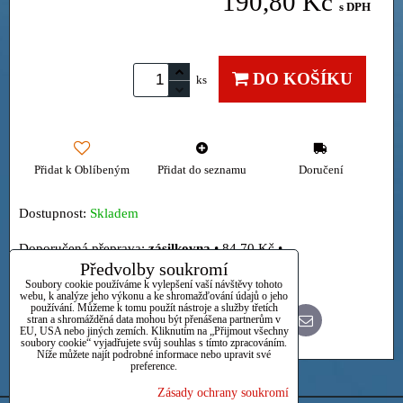
190,80 Kč
s DPH
DO KOŠÍKU
ks
Přidat k Oblíbeným
Přidat do seznamu
Doručení
Dostupnost:
Skladem
zásilkovna
•
84,70 Kč
•
Předvolby soukromí
Osobně
Soubory cookie používáme k vylepšení vaší návštěvy tohoto
webu, k analýze jeho výkonu a ke shromažďování údajů o jeho
používání. Můžeme k tomu použít nástroje a služby třetích
stran a shromážděná data mohou být přenášena partnerům v
Bluesky
Twitter
Facebook
Pinterest
Reddit
LinkedIn
WhatsApp
E-
EU, USA nebo jiných zemích. Kliknutím na „Přijmout všechny
mail
soubory cookie“ vyjadřujete svůj souhlas s tímto zpracováním.
Níže můžete najít podrobné informace nebo upravit své
preference.
Zásady ochrany soukromí