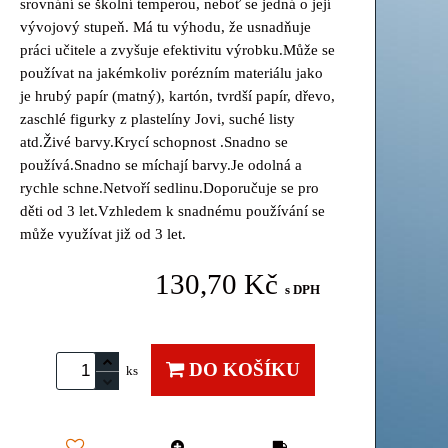
srovnání se školní temperou, neboť se jedná o její
vývojový stupeň. Má tu výhodu, že usnadňuje
práci učitele a zvyšuje efektivitu výrobku.Může se
používat na jakémkoliv porézním materiálu jako
je hrubý papír (matný), kartón, tvrdší papír, dřevo,
zaschlé figurky z plastelíny Jovi, suché listy
atd.Živé barvy.Krycí schopnost .Snadno se
používá.Snadno se míchají barvy.Je odolná a
rychle schne.Netvoří sedlinu.Doporučuje se pro
děti od 3 let.Vzhledem k snadnému používání se
může využívat již od 3 let.
130,70 Kč
s DPH
DO KOŠÍKU
ks