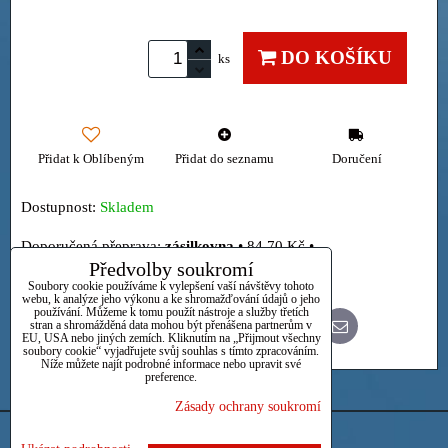
DO KOŠÍKU
ks
Přidat k Oblíbeným
Přidat do seznamu
Doručení
Dostupnost:
Skladem
zásilkovna
•
84,70 Kč
•
Předvolby soukromí
Osobně
Soubory cookie používáme k vylepšení vaší návštěvy tohoto
webu, k analýze jeho výkonu a ke shromažďování údajů o jeho
používání. Můžeme k tomu použít nástroje a služby třetích
stran a shromážděná data mohou být přenášena partnerům v
Bluesky
Twitter
Facebook
Pinterest
Reddit
LinkedIn
WhatsApp
E-
EU, USA nebo jiných zemích. Kliknutím na „Přijmout všechny
mail
soubory cookie“ vyjadřujete svůj souhlas s tímto zpracováním.
Níže můžete najít podrobné informace nebo upravit své
preference.
Zásady ochrany soukromí
Předvolby soukromí
Zásady ochrany soukromí