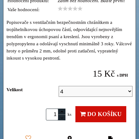
Hodnocení produktu:
Zatím bez hodnocení. Buďte první!
Vaše hodnocení:
Popisovače s ventilačním bezpečnostním chránítkem a
trojúhelníkovou úchopovou částí, odpovídající nejnovějším
trendům v ergonomii psaní a kreslení. Jsou vyrobeny z
polypropylenu a odolávají vyschnutí minimálně 3 roky. Válcové
hroty o průměru 2 mm, odolné proti zatlačení, vypratelný
inkoust s vysokou pestrostí.
15 Kč
s DPH
Velikost
DO KOŠÍKU
ks