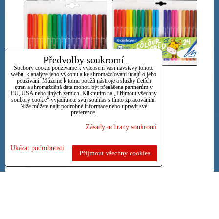
Předvolby soukromí
Soubory cookie používáme k vylepšení vaší návštěvy tohoto
webu, k analýze jeho výkonu a ke shromažďování údajů o jeho
24
používání. Můžeme k tomu použít nástroje a služby třetích
stran a shromážděná data mohou být přenášena partnerům v
EU, USA nebo jiných zemích. Kliknutím na „Přijmout všechny
18
soubory cookie“ vyjadřujete svůj souhlas s tímto zpracováním.
Níže můžete najít podrobné informace nebo upravit své
preference.
Zásady ochrany soukromí
Ukázat podrobnosti
Přijmout všechny cookies
30