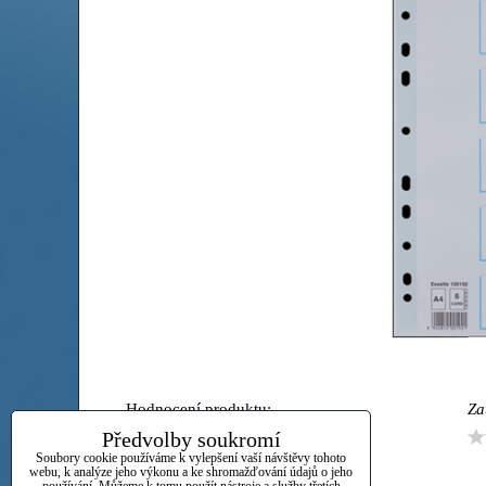
Hodnocení produktu:
Za
Předvolby soukromí
Vaše hodnocení:
Soubory cookie používáme k vylepšení vaší návštěvy tohoto
webu, k analýze jeho výkonu a ke shromažďování údajů o jeho