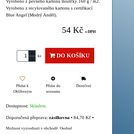
Vyrobeno z pevného kartonu tloušťky 160 g / m2.
Vyrobeno z recylovaného kartonu s certifikací
Blue Angel (Modrý Anděl).
54 Kč
s DPH
DO KOŠÍKU
ks
Přidat k
Přidat do
Doručení
Oblíbeným
seznamu
Dostupnost:
Skladem
zásilkovna
•
84,70 Kč
•
Osobně