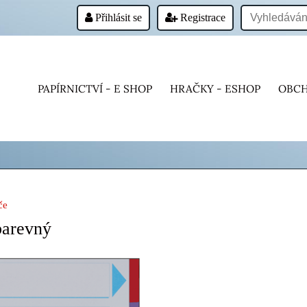
Přihlásit se
Registrace
PAPÍRNICTVÍ - E SHOP
HRAČKY - ESHOP
OBCH
če
barevný