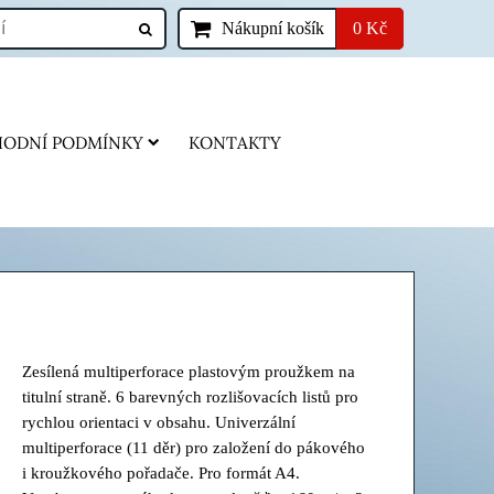
Nákupní košík
0 Kč
ODNÍ PODMÍNKY
KONTAKTY
Zesílená multiperforace plastovým proužkem na
titulní straně. 6 barevných rozlišovacích listů pro
rychlou orientaci v obsahu. Univerzální
multiperforace (11 děr) pro založení do pákového
i kroužkového pořadače. Pro formát A4.