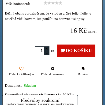
Vaše hodnocení:
Běžný obal s eurozávěsem. Je vyroben z čiré fólie. Fólie je
netečná vůči barvám, lze použít i na barevné tiskopisy.
16 Kč
s DPH
DO KOŠÍKU
ks
Přidat k Oblíbeným
Přidat do seznamu
Doručení
Dostupnost:
Skladem
zásilkovna
•
84,70 Kč
•
Předvolby soukromí
Osobně
Soubory cookie používáme k vylepšení vaší návštěvy tohoto