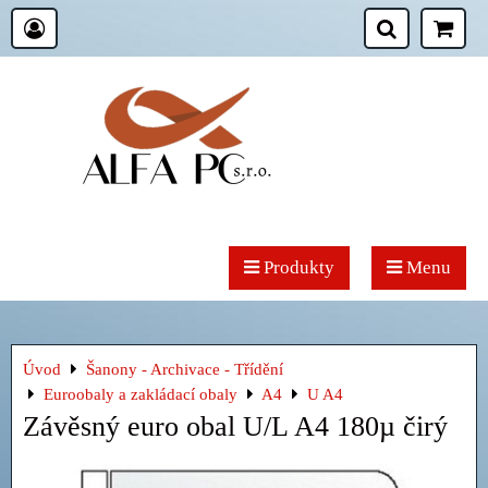
Produkty
Menu
Úvod
Šanony - Archivace - Třídění
Euroobaly a zakládací obaly
A4
U A4
Závěsný euro obal U/L A4 180µ čirý