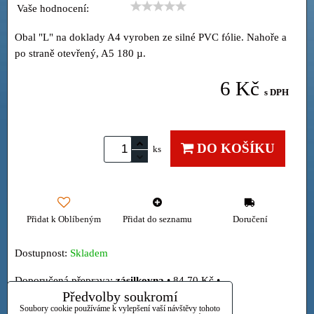
Vaše hodnocení:
Obal "L" na doklady A4 vyroben ze silné PVC fólie. Nahoře a
po straně otevřený, A5 180 µ.
6 Kč
s DPH
DO KOŠÍKU
ks
Přidat k Oblíbeným
Přidat do seznamu
Doručení
Dostupnost:
Skladem
zásilkovna
•
84,70 Kč
•
Předvolby soukromí
Osobně
Soubory cookie používáme k vylepšení vaší návštěvy tohoto