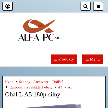
Produkty
Menu
Úvod
Šanony - Archivace - Třídění
Euroobaly a zakládací obaly
A4
A5
Obal L A5 180µ silný