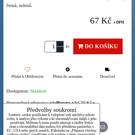
černá, zelená.
67 Kč
s DPH
DO KOŠÍKU
ks
Přidat k Oblíbeným
Přidat do seznamu
Doručení
Dostupnost:
Skladem
zásilkovna
•
84,70 Kč
•
Předvolby soukromí
Osobně
Soubory cookie používáme k vylepšení vaší návštěvy tohoto
webu, k analýze jeho výkonu a ke shromažďování údajů o jeho
používání. Můžeme k tomu použít nástroje a služby třetích
stran a shromážděná data mohou být přenášena partnerům v
Bluesky
Twitter
Facebook
Pinterest
Reddit
LinkedIn
WhatsApp
E-
EU, USA nebo jiných zemích. Kliknutím na „Přijmout všechny
mail
soubory cookie“ vyjadřujete svůj souhlas s tímto zpracováním.