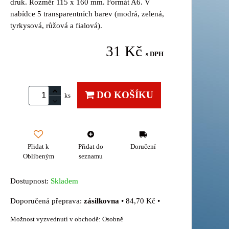
druk. Rozměr 115 x 160 mm. Formát A6. V
nabídce 5 transparentních barev (modrá, zelená,
tyrkysová, růžová a fialová).
31 Kč
s DPH
DO KOŠÍKU
ks
Přidat k
Přidat do
Doručení
Oblíbeným
seznamu
Dostupnost:
Skladem
zásilkovna
•
84,70 Kč
•
Osobně