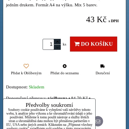
jedním drukem. Formát A4 na výšku. Mix 5 barev.
43 Kč
s DPH
DO KOŠÍKU
ks
Přidat k Oblíbeným
Přidat do seznamu
Doručení
Dostupnost:
Skladem
zásilkovna
•
84,70 Kč
•
Předvolby soukromí
Osobně
Soubory cookie používáme k vylepšení vaší návštěvy tohoto
webu, k analýze jeho výkonu a ke shromažďování údajů o jeho
používání. Můžeme k tomu použít nástroje a služby třetích
stran a shromážděná data mohou být přenášena partnerům v
Bluesky
Twitter
Facebook
Pinterest
Reddit
LinkedIn
WhatsApp
E-
EU, USA nebo jiných zemích. Kliknutím na „Přijmout všechny
mail
soubory cookie“ vyjadřujete svůj souhlas s tímto zpracováním.