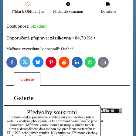
Přidat k Oblíbeným
Přidat do seznamu
Doručení
Dostupnost:
Skladem
zásilkovna
•
84,70 Kč
•
Osobně
Bluesky
Twitter
Facebook
Pinterest
Reddit
LinkedIn
WhatsApp
E-
mail
Galerie
Galerie
Předvolby soukromí
Soubory cookie používáme k vylepšení vaší návštěvy tohoto
Stříbrná
webu, k analýze jeho výkonu a ke shromažďování údajů o jeho
Zlatá
používání. Můžeme k tomu použít nástroje a služby třetích
stran a shromážděná data mohou být přenášena partnerům v
EU, USA nebo jiných zemích. Kliknutím na „Přijmout všechny