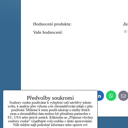
Hodnocení produktu:
Za
Vaše hodnocení:
Předvolby soukromí
Bluesky
Twitter
Facebook
Pinterest
Reddit
LinkedIn
WhatsApp
E-
ma
Soubory cookie používáme k vylepšení vaší návštěvy tohoto
webu, k analýze jeho výkonu a ke shromažďování údajů o jeho
používání. Můžeme k tomu použít nástroje a služby třetích
stran a shromážděná data mohou být přenášena partnerům v
EU, USA nebo jiných zemích. Kliknutím na „Přijmout všechny
soubory cookie“ vyjadřujete svůj souhlas s tímto zpracováním.
Níže můžete najít podrobné informace nebo upravit své