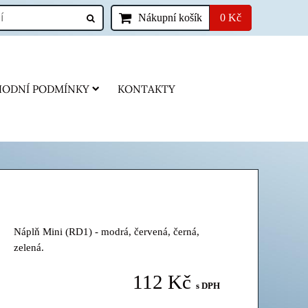
Nákupní košík
0 Kč
ODNÍ PODMÍNKY
KONTAKTY
Náplň Mini (RD1) - modrá, červená, černá,
zelená.
112 Kč
s DPH