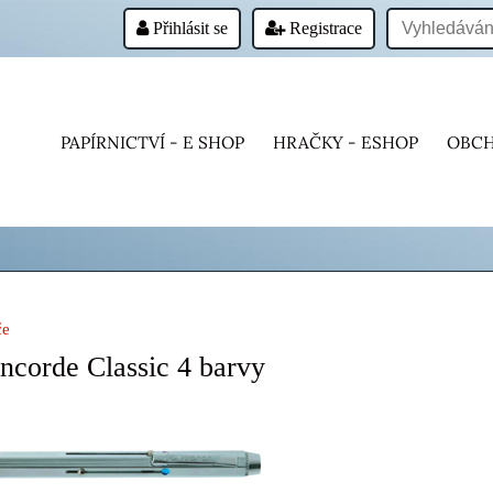
Přihlásit se
Registrace
PAPÍRNICTVÍ - E SHOP
HRAČKY - ESHOP
OBCH
če
ncorde Classic 4 barvy