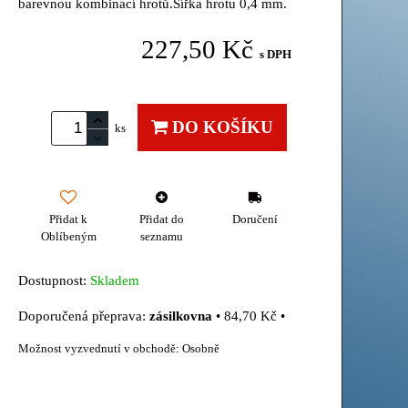
barevnou kombinací hrotů.Šířka hrotu 0,4 mm.
227,50 Kč
s DPH
DO KOŠÍKU
ks
Přidat k
Přidat do
Doručení
Oblíbeným
seznamu
Dostupnost:
Skladem
zásilkovna
•
84,70 Kč
•
Osobně