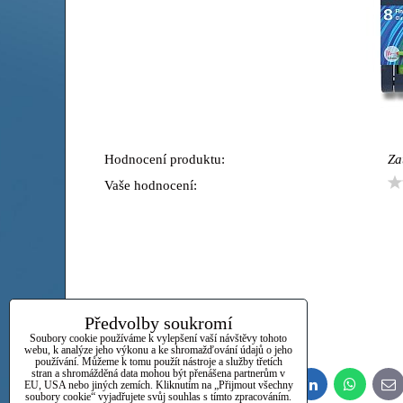
Hodnocení produktu:
Za
Vaše hodnocení:
Předvolby soukromí
Soubory cookie používáme k vylepšení vaší návštěvy tohoto
webu, k analýze jeho výkonu a ke shromažďování údajů o jeho
používání. Můžeme k tomu použít nástroje a služby třetích
stran a shromážděná data mohou být přenášena partnerům v
EU, USA nebo jiných zemích. Kliknutím na „Přijmout všechny
Bluesky
Twitter
Facebook
Pinterest
Reddit
LinkedIn
WhatsApp
E-
soubory cookie“ vyjadřujete svůj souhlas s tímto zpracováním.
ma