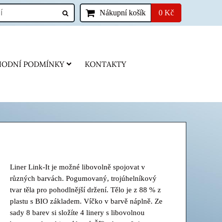
Nákupní košík
0 Kč
ODNÍ PODMÍNKY
KONTAKTY
Liner Link-It je možné libovolně spojovat v
různých barvách. Pogumovaný, trojúhelníkový
tvar těla pro pohodlnější držení. Tělo je z 88 % z
plastu s BIO základem. Víčko v barvě náplně. Ze
sady 8 barev si složíte 4 linery s libovolnou