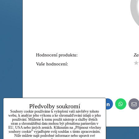
Hodnocení produktu:
Za
Vaše hodnocení:
Předvolby soukromí
Bluesky
Twitter
Facebook
Pinterest
Reddit
LinkedIn
WhatsApp
E-
ma
Soubory cookie používáme k vylepšení vaší návštěvy tohoto
webu, k analýze jeho výkonu a ke shromažďování údajů o jeho
používání. Můžeme k tomu použít nástroje a služby třetích
stran a shromážděná data mohou být přenášena partnerům v
EU, USA nebo jiných zemích. Kliknutím na „Přijmout všechny
soubory cookie“ vyjadřujete svůj souhlas s tímto zpracováním.
Níže můžete najít podrobné informace nebo upravit své