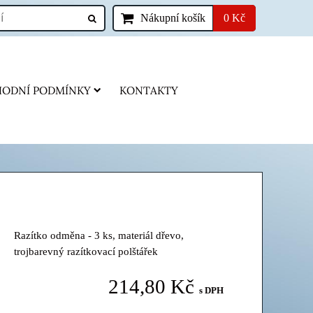
Nákupní košík
0 Kč
ODNÍ PODMÍNKY
KONTAKTY
Razítko odměna - 3 ks, materiál dřevo,
trojbarevný razítkovací polštářek
214,80 Kč
s DPH