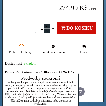
274,90 Kč
s DPH
DO KOŠÍKU
ks
Přidat k Oblíbeným
Přidat do seznamu
Doručení
Dostupnost:
Skladem
zásilkovna
•
84,70 Kč
•
Předvolby soukromí
Osobně
Soubory cookie používáme k vylepšení vaší návštěvy tohoto
webu, k analýze jeho výkonu a ke shromažďování údajů o jeho
používání. Můžeme k tomu použít nástroje a služby třetích
stran a shromážděná data mohou být přenášena partnerům v
Bluesky
Twitter
Facebook
Pinterest
Reddit
LinkedIn
WhatsApp
E-
EU, USA nebo jiných zemích. Kliknutím na „Přijmout všechny
mail
soubory cookie“ vyjadřujete svůj souhlas s tímto zpracováním.
Níže můžete najít podrobné informace nebo upravit své
preference.