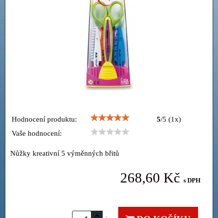
Hodnocení produktu:
5
/
5
(
1
x)
Vaše hodnocení:
Nůžky kreativní 5 výměnných břitů
268,60 Kč
s DPH