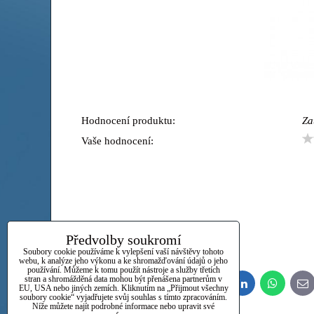
Hodnocení produktu:
Za
Vaše hodnocení:
Předvolby soukromí
Soubory cookie používáme k vylepšení vaší návštěvy tohoto
webu, k analýze jeho výkonu a ke shromažďování údajů o jeho
používání. Můžeme k tomu použít nástroje a služby třetích
stran a shromážděná data mohou být přenášena partnerům v
Bluesky
Twitter
Facebook
Pinterest
Reddit
LinkedIn
WhatsApp
E-
EU, USA nebo jiných zemích. Kliknutím na „Přijmout všechny
ma
soubory cookie“ vyjadřujete svůj souhlas s tímto zpracováním.
Níže můžete najít podrobné informace nebo upravit své