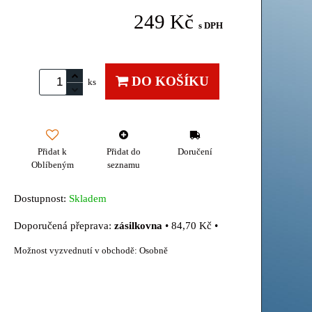
249 Kč
s DPH
DO KOŠÍKU
ks
Přidat k
Přidat do
Doručení
Oblíbeným
seznamu
Dostupnost:
Skladem
zásilkovna
•
84,70 Kč
•
Osobně