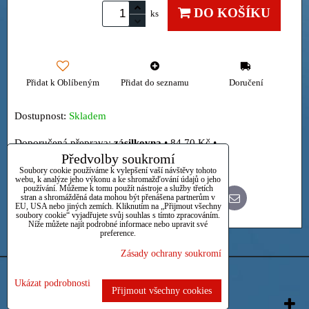
DO KOŠÍKU
ks
Přidat k Oblíbeným
Přidat do seznamu
Doručení
Dostupnost:
Skladem
zásilkovna
•
84,70 Kč
•
Předvolby soukromí
Osobně
Soubory cookie používáme k vylepšení vaší návštěvy tohoto
webu, k analýze jeho výkonu a ke shromažďování údajů o jeho
používání. Můžeme k tomu použít nástroje a služby třetích
stran a shromážděná data mohou být přenášena partnerům v
Bluesky
Twitter
Facebook
Pinterest
Reddit
LinkedIn
WhatsApp
E-
EU, USA nebo jiných zemích. Kliknutím na „Přijmout všechny
mail
soubory cookie“ vyjadřujete svůj souhlas s tímto zpracováním.
Níže můžete najít podrobné informace nebo upravit své
preference.
Zásady ochrany soukromí
Předvolby soukromí
Zásady ochrany soukromí
Ukázat podrobnosti
Přijmout všechny cookies
Vytvořeno systémem:
ByznysWeb.cz